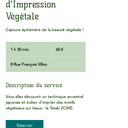
d'Impression
Végétale
Capture éphémère de la beauté végétale !
60
euros
1 h 30 min
1
60 €
3
0
8 Rue François Villon
m
i
n
Description du service
Vous allez découvrir un technique ancestral
japonais et indien d'imprier des motifs
végéteaux sur tissus : le Tataki ZOME.
Réserver