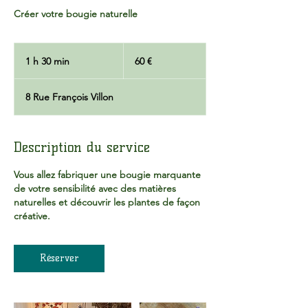
Créer votre bougie naturelle
60
euros
1 h 30 min
1
60 €
3
0
8 Rue François Villon
m
i
n
Description du service
Vous allez fabriquer une bougie marquante
de votre sensibilité avec des matières
naturelles et découvrir les plantes de façon
créative.
Réserver