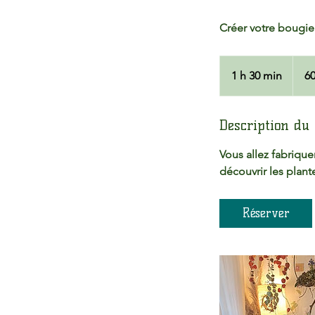
Créer votre bougie
60
euros
1 h 30 min
1
60
3
0
Description du 
m
i
Vous allez fabrique
n
découvrir les plant
Réserver