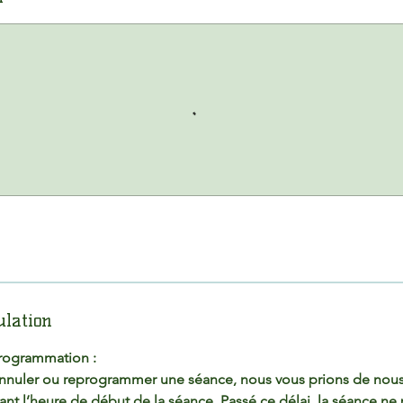
ulation
rogrammation :
annuler ou reprogrammer une séance, nous vous prions de nous
nt l’heure de début de la séance. Passé ce délai, la séance ne 