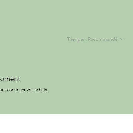
Trier par :
Recommandé
 moment
our continuer vos achats.