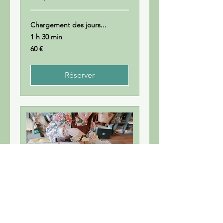
Chargement des jours...
1 h 30 min
60
60 €
euros
Réserver
Atelier Herbier
Créer un herbier de 5 plantes