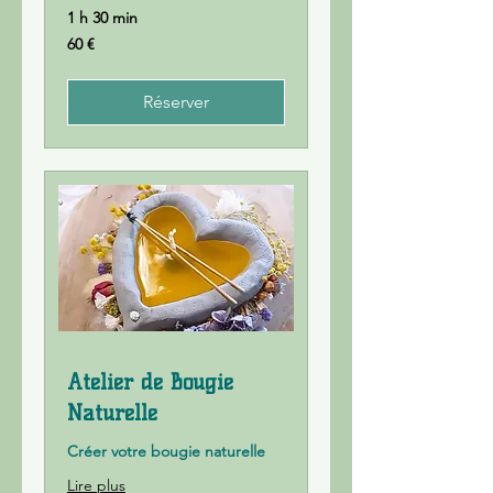
1 h 30 min
60
60 €
euros
Réserver
Atelier de Bougie
Naturelle
Créer votre bougie naturelle
Lire plus