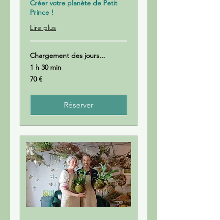
Créer votre planète de Petit
Prince !
Lire plus
Chargement des jours...
1 h 30 min
70
70 €
euros
Réserver