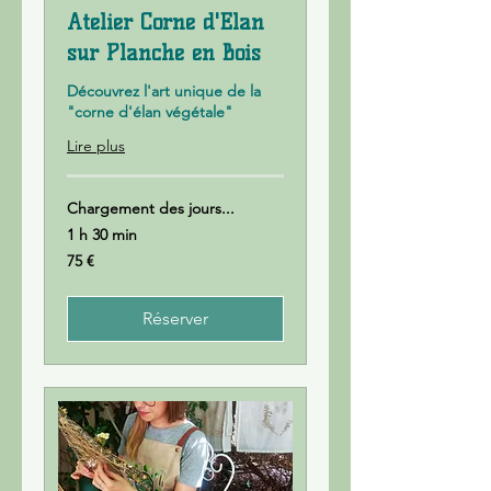
Atelier Corne d'Elan
sur Planche en Bois
Découvrez l'art unique de la
"corne d'élan végétale"
Lire plus
Chargement des jours...
1 h 30 min
75
75 €
euros
Réserver