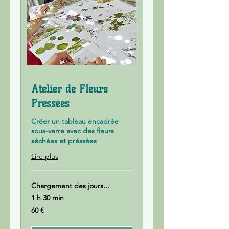
Atelier de Fleurs
Préssées
Créer un tableau encadrée
sous-verre avec des fleurs
séchées et préssées
Lire plus
Chargement des jours...
1 h 30 min
60
60 €
euros