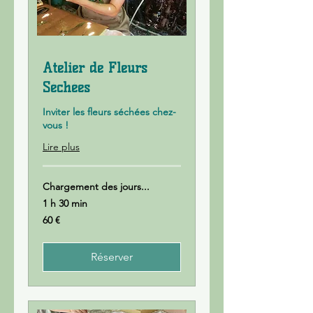
Atelier de Fleurs
Séchées
Inviter les fleurs séchées chez-
vous !
Lire plus
Chargement des jours...
1 h 30 min
60
60 €
euros
Réserver