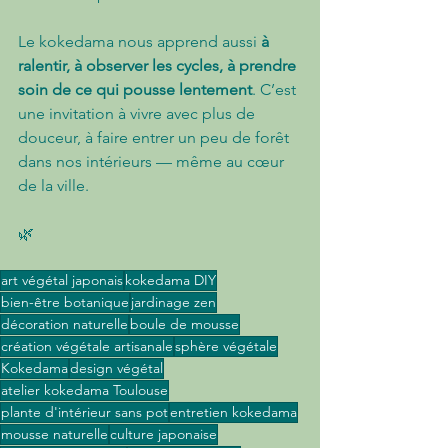
Le kokedama nous apprend aussi 
à 
ralentir, à observer les cycles, à prendre 
soin de ce qui pousse lentement
. C’est 
une invitation à vivre avec plus de 
douceur, à faire entrer un peu de forêt 
dans nos intérieurs — même au cœur 
de la ville.
🌿 
art végétal japonais
kokedama DIY
bien-être botanique
jardinage zen
décoration naturelle
boule de mousse
création végétale artisanale
sphère végétale
Kokedama
design végétal
atelier kokedama Toulouse
plante d'intérieur sans pot
entretien kokedama
mousse naturelle
culture japonaise