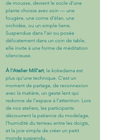
de mousse, devient le socle d’une 
plante choisie avec soin — une 
fougère, une corne d’élan, une 
orchidée, ou un simple lierre. 
Suspendue dans l’air ou posée 
délicatement dans un coin de table, 
elle invite à une forme de méditation 
silencieuse.
À l’Atelier Mill’art
, le kokedama est 
plus qu’une technique. C’est un 
moment de partage, de reconnexion 
avec la matière, un geste lent qui 
redonne de l’espace à l’attention. Lors 
de nos ateliers, les participants 
découvrent la patience du modelage, 
l’humidité du terreau entre les doigts, 
et la joie simple de créer un petit 
monde suspendu.