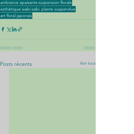
ambiance apaisante
suspension florale
esthétique wabi-sabi.
plante suspendue
art floral japonais
Voir tout
Posts récents