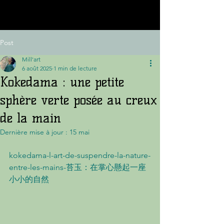
Post
Mill'art
6 août 2025
1 min de lecture
Kokedama : une petite
sphère verte posée au creux
de la main
Dernière mise à jour :
15 mai
kokedama-l-art-de-suspendre-la-nature-
entre-les-mains-苔玉：在掌心懸起一座
小小的自然