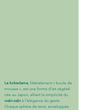
Le kokedama
, littéralement « boule de 
mousse », est une forme d’art végétal 
née au Japon, alliant la simplicité du 
wabi-sabi
 à l’élégance du geste. 
Chaque sphère de terre, enveloppée 