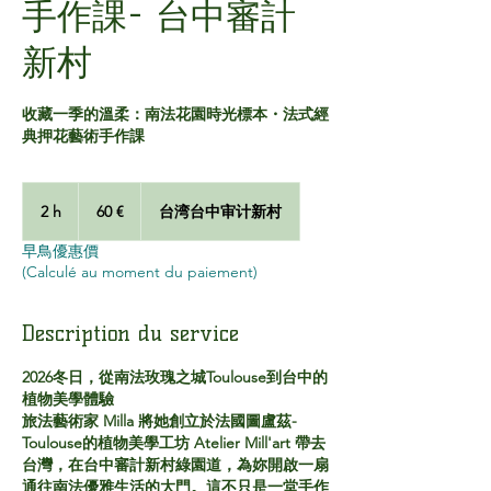
手作課- 台中審計
新村
收藏一季的溫柔：南法花園時光標本・法式經
典押花藝術手作課
60
euros
2 h
2
60 €
台湾台中审计新村
h
早鳥優惠價
(Calculé au moment du paiement)
Description du service
2026冬日，從南法玫瑰之城Toulouse到台中的
植物美學體驗
旅法藝術家 Milla 將她創立於法國圖盧茲-
Toulouse的植物美學工坊 Atelier Mill'art 帶去
台灣，在台中審計新村綠園道，為妳開啟一扇
通往南法優雅生活的大門。這不只是一堂手作