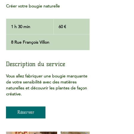
Créer votre bougie naturelle
60
euros
1 h 30 min
1
60 €
3
0
8 Rue François Villon
m
i
n
Description du service
Vous allez fabriquer une bougie marquante
de votre sensibilité avec des matières
naturelles et découvrir les plantes de façon
créative.
Réserver