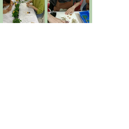
Adresse
8 rue François Villon 31200 Toulouse,
Métro la Vache
Téléphone
+33.7.82.36.17.73