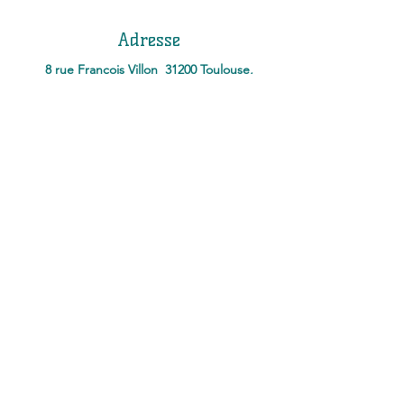
Adresse
8 rue François Villon 31200 Toulouse,
Métro la Vache
Téléphone
+33.7.82.36.17.73